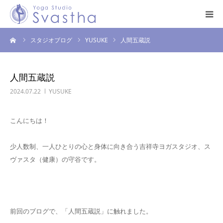
ーム
スタジオブログ
YUSUKE
人間五蔵説
はじめての方へ
料金・スケジュール
人間五蔵説
2024.07.22
YUSUKE
プログラム
こんにちは！
インストラクター
少人数制、一人ひとりの心と身体に向き合う吉祥寺ヨガスタジオ、ス
スタジオ案内
ヴァスタ（健康）の守谷です。
お問い合わせ
前回のブログで、「人間五蔵説」に触れました。