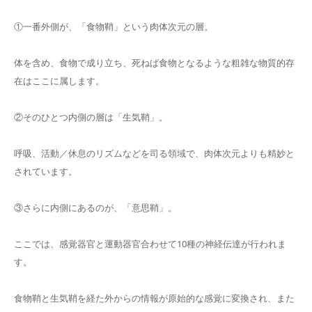
①一番外側が、「食物鞘」という肉体次元の層。
体を含め、食物で成り立ち、死ねば食物となるような粗雑な物質的存
在はここに属します。
②そのひとつ内側の層は「生気鞘」。
呼吸、活動／休息のリズムなどを司る領域で、肉体次元よりも精妙と
されています。
③さらに内側にあるのが、「意思鞘」。
ここでは、感覚器官と運動器官合わせて10種の神経伝達が行われま
す。
食物鞘と生気鞘を経た外からの情報が原始的な感覚に変換され、また