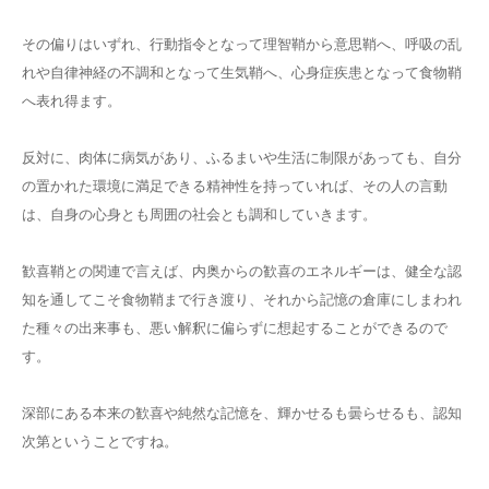
その偏りはいずれ、行動指令となって理智鞘から意思鞘へ、呼吸の乱
れや自律神経の不調和となって生気鞘へ、心身症疾患となって食物鞘
へ表れ得ます。
反対に、肉体に病気があり、ふるまいや生活に制限があっても、自分
の置かれた環境に満足できる精神性を持っていれば、その人の言動
は、自身の心身とも周囲の社会とも調和していきます。
歓喜鞘との関連で言えば、内奥からの歓喜のエネルギーは、健全な認
知を通してこそ食物鞘まで行き渡り、それから記憶の倉庫にしまわれ
た種々の出来事も、悪い解釈に偏らずに想起することができるので
す。
深部にある本来の歓喜や純然な記憶を、輝かせるも曇らせるも、認知
次第ということですね。