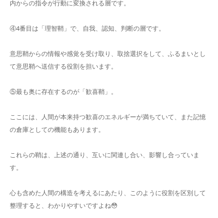
内からの指令が行動に変換される層です。
④4番目は「理智鞘」で、自我、認知、判断の層です。
意思鞘からの情報や感覚を受け取り、取捨選択をして、ふるまいとし
て意思鞘へ送信する役割を担います。
⑤最も奥に存在するのが「歓喜鞘」。
ここには、人間が本来持つ歓喜のエネルギーが満ちていて、また記憶
の倉庫としての機能もあります。
これらの鞘は、上述の通り、互いに関連し合い、影響し合っていま
す。
心も含めた人間の構造を考えるにあたり、このように役割を区別して
整理すると、わかりやすいですよね😳