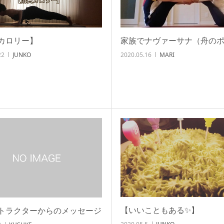
カロリー】
家族でナヴァーサナ（舟のポ
22
JUNKO
2020.05.16
MARI
【いいこともある✨️】
トラクターからのメッセージ