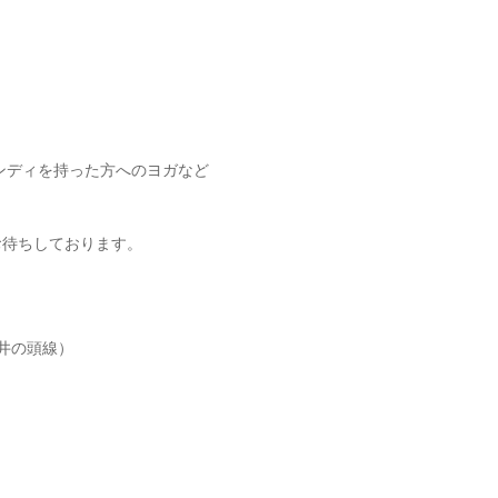
、ハンディを持った方へのヨガなど
お待ちしております。
井の頭線）