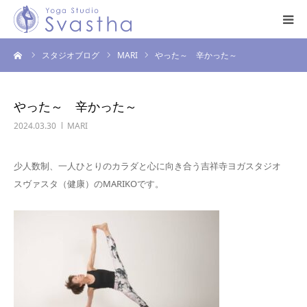
ーム
スタジオブログ
MARI
やった～ 辛かった～
はじめての方へ
料金・スケジュール
やった～ 辛かった～
2024.03.30
MARI
プログラム
少人数制、一人ひとりのカラダと心に向き合う吉祥寺ヨガスタジオ
インストラクター
スヴァスタ（健康）のMARIKOです。
スタジオ案内
お問い合わせ