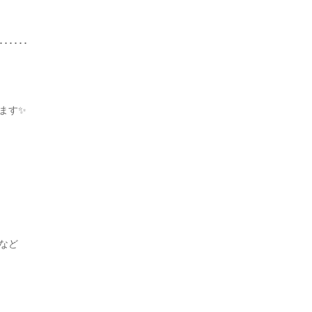
･･････
す✨️
など