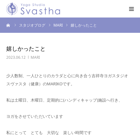
ーム
スタジオブログ
MARI
嬉しかったこと
はじめての方へ
料金・スケジュール
嬉しかったこと
2023.06.12
MARI
プログラム
少人数制、一人ひとりのカラダと心に向き合う吉祥寺ヨガスタジオ
インストラクター
スヴァスタ（健康）のMARIKOです。
スタジオ案内
私は土曜日、木曜日、定期的に(ハンディキャップ)施設へ行き、
お問い合わせ
ヨガをさせていただいています
私にとって とても 大切な 楽しい時間です