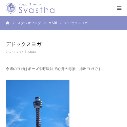
ーム
スタジオブログ
MARI
デドックスヨガ
はじめての方へ
料金・スケジュール
デドックスヨガ
2025.07.17
MARI
プログラム
今週のヨガはポーズや呼吸法で心身の毒素 排出ヨガです
インストラクター
スタジオ案内
お問い合わせ