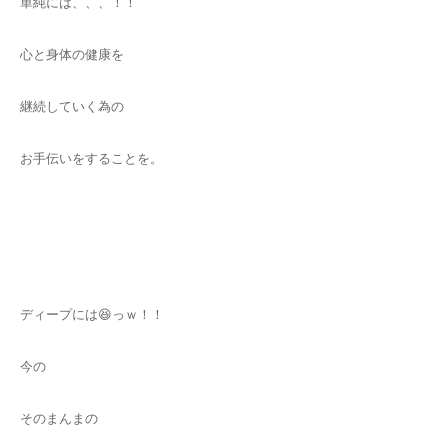
単純には、、、！！
心と身体の健康を
継続していく為の
お手伝いをすることを。
ディープには😆っｗ！！
今の
そのまんまの