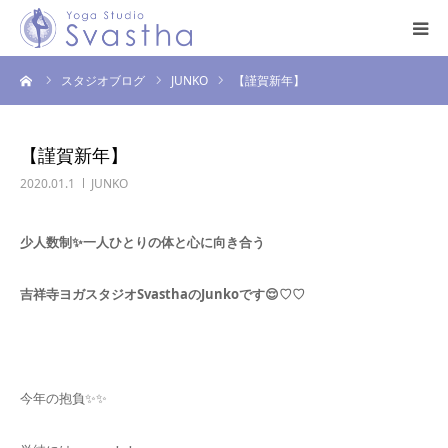
ーム
スタジオブログ
JUNKO
【謹賀新年】
はじめての方へ
料金・スケジュール
【謹賀新年】
2020.01.1
JUNKO
プログラム
少人数制✨️一人ひとりの体と心に向き合う
インストラクター
吉祥寺ヨガスタジオSvasthaのJunkoです😌♡♡
スタジオ案内
お問い合わせ
今年の抱負✨️✨️