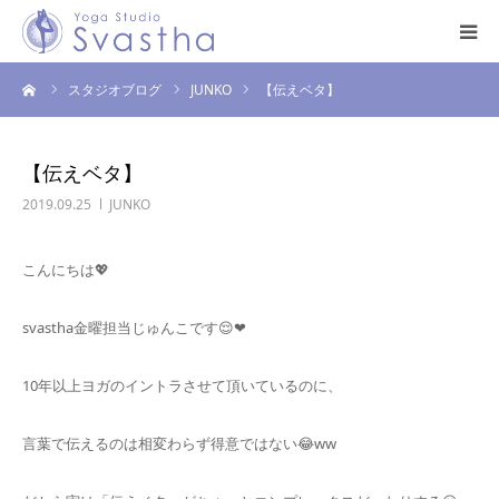
ーム
スタジオブログ
JUNKO
【伝えベタ】
はじめての方へ
料金・スケジュール
【伝えベタ】
2019.09.25
JUNKO
プログラム
こんにちは💖
インストラクター
svastha金曜担当じゅんこです😌❤
スタジオ案内
10年以上ヨガのイントラさせて頂いているのに、
お問い合わせ
言葉で伝えるのは相変わらず得意ではない😂ww