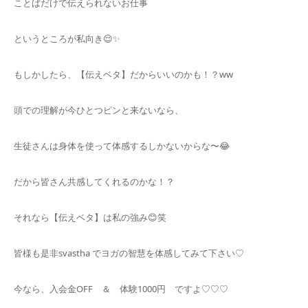
ことばだけで伝えられないお仕事
というところが私向き😌✨️
もしかしたら、【伝えベタ】だからいいのかも！？ww
頭での理解が今ひとつピンと来ないなら、
生徒さんは身体を使って体感するしかないからな〜😂
だから皆さん共感してくれるのかな！？
それなら【伝えベタ】は私の強み😊笑
皆様も是非svastha でヨガの智慧を体感してみて下さい♡
今なら、入会金OFF ＆ 体験1000円 ですよ♡♡♡