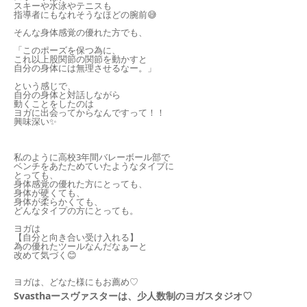
スキーや水泳やテニスも
指導者にもなれそうなほどの腕前😅
そんな身体感覚の優れた方でも、
「このポーズを保つ為に、
これ以上股関節の関節を動かすと
自分の身体には無理させるなー。」
という感じで、
自分の身体と対話しながら
動くことをしたのは
ヨガに出会ってからなんですって！！
興味深い✨️
私のように高校3年間バレーボール部で
ベンチをあたためていたようなタイプに
とっても、
身体感覚の優れた方にとっても、
身体が硬くても、
身体が柔らかくても、
どんなタイプの方にとっても。
ヨガは
【自分と向き合い受け入れる】
為の優れたツールなんだなぁーと
改めて気づく😊
ヨガは、どなた様にもお薦め♡
Svasthaースヴァスターは、少人数制のヨガスタジオ♡