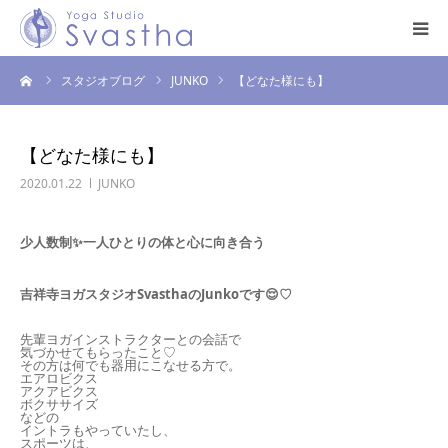
ーム
スタジオブログ
JUNKO
【どなた様にも】
はじめての方へ
料金・スケジュール
【どなた様にも】
2020.01.22
JUNKO
プログラム
少人数制✨️一人ひとりの体と心に向き合う
インストラクター
吉祥寺ヨガスタジオSvasthaのJunkoです😌♡
スタジオ案内
先輩ヨガインストラクターとの会話で
気づかせてもらったこと♡
その方は何でも器用にこなせる方で。
お問い合わせ
エアロビクス
アクアビクス
ボクササイズ
などの
イントラもやっていたし、
スポーツは、