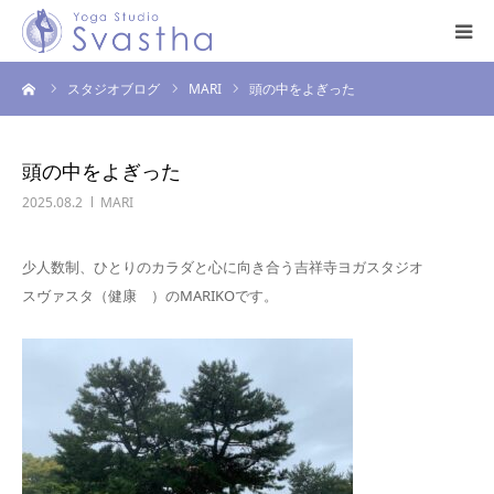
ーム
スタジオブログ
MARI
頭の中をよぎった
はじめての方へ
料金・スケジュール
頭の中をよぎった
2025.08.2
MARI
プログラム
少人数制、ひとりのカラダと心に向き合う吉祥寺ヨガスタジオ
インストラクター
スヴァスタ（健康 ）のMARIKOです。
スタジオ案内
お問い合わせ