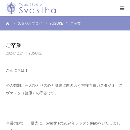
ーム
スタジオブログ
YUSUKE
ご卒業
はじめての方へ
料金・スケジュール
ご卒業
2024.12.21
YUSUKE
プログラム
こんにちは！
インストラクター
少人数制、一人ひとりの心と身体に向き合う吉祥寺ヨガスタジオ、ス
スタジオ案内
ヴァスタ（健康）の守谷です。
お問い合わせ
今週の(木)、一足先に、Svasthaの2024年レッスン納めをいたしまし