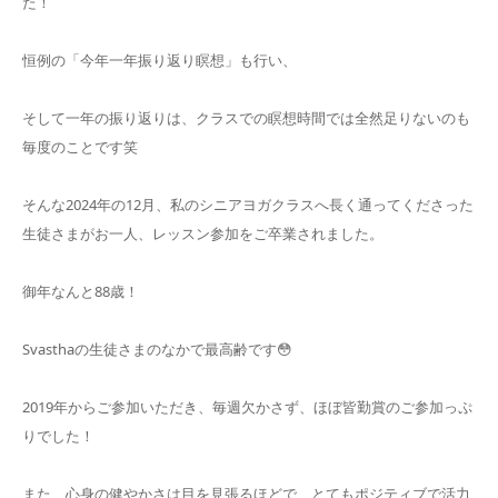
た！
恒例の「今年一年振り返り瞑想」も行い、
そして一年の振り返りは、クラスでの瞑想時間では全然足りないのも
毎度のことです笑
そんな2024年の12月、私のシニアヨガクラスへ長く通ってくださった
生徒さまがお一人、レッスン参加をご卒業されました。
御年なんと88歳！
Svasthaの生徒さまのなかで最高齢です😳
2019年からご参加いただき、毎週欠かさず、ほぼ皆勤賞のご参加っぷ
りでした！
また、心身の健やかさは目を見張るほどで、とてもポジティブで活力