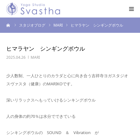
ーム
スタジオブログ
MARI
ヒマラヤン シンギングボウル
はじめての方へ
料金・スケジュール
ヒマラヤン シンギングボウル
2025.04.26
MARI
プログラム
少人数制、一人ひとりのカラダと心に向き合う吉祥寺ヨガスタジオ
インストラクター
スヴァスタ（健康）のMARIKOです。
スタジオ案内
深いリラックスへもっていけるシンキングボウル
お問い合わせ
人の身体の約70％は水分でできている
シンキングボウルの SOUND ＆ Vibration が